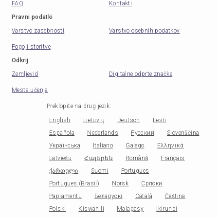
FAQ
Kontakti
Pravni podatki
Varstvo zasebnosti
Varstvo osebnih podatkov
Pogoji storitve
Odkrij
Zemljevid
Digitalne odprte značke
Mesta učenja
Preklopite na drug jezik
:
English
Lietuvių
Deutsch
Eesti
Española
Nederlands
Русский
Slovenščina
Українська
Italiano
Galego
Ελληνικά
Latviešu
Հայերեն
Română
Français
ქართული
Suomi
Portugues
Portugues (Brasil)
Norsk
Српски
Papiamentu
Беларускі
Català
Čeština
Polski
Kiswahili
Malagasy
Ikirundi