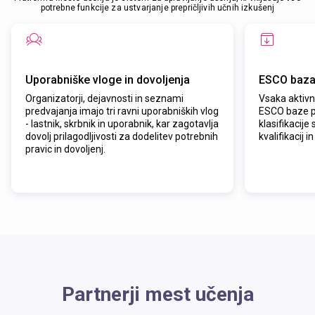
potrebne funkcije za ustvarjanje prepričljivih učnih izkušenj
Uporabniške vloge in dovoljenja
ESCO baza
Organizatorji, dejavnosti in seznami
Vsaka aktivno
predvajanja imajo tri ravni uporabniških vlog
ESCO baze p
- lastnik, skrbnik in uporabnik, kar zagotavlja
klasifikacije
dovolj prilagodljivosti za dodelitev potrebnih
kvalifikacij in
pravic in dovoljenj.
Partnerji mest učenja