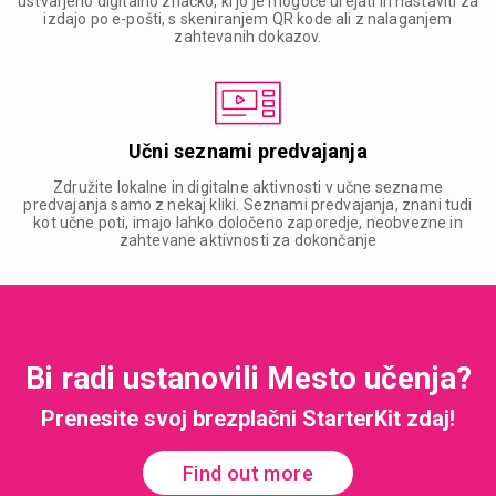
ustvarjeno digitalno značko, ki jo je mogoče urejati in nastaviti za
izdajo po e-pošti, s skeniranjem QR kode ali z nalaganjem
zahtevanih dokazov.
Učni seznami predvajanja
Združite lokalne in digitalne aktivnosti v učne sezname
predvajanja samo z nekaj kliki. Seznami predvajanja, znani tudi
kot učne poti, imajo lahko določeno zaporedje, neobvezne in
zahtevane aktivnosti za dokončanje
Bi radi ustanovili Mesto učenja?
Prenesite svoj brezplačni StarterKit zdaj!
Find out more