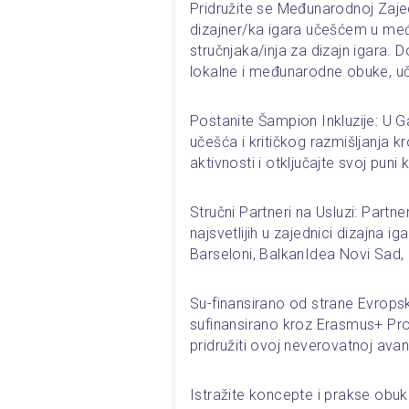
Pridružite se Međunarodnoj Zajed
dizajner/ka igara učešćem u me
stručnjaka/inja za dizajn igara. D
lokalne i međunarodne obuke, uče
Postanite Šampion Inkluzije: U G
učešća i kritičkog razmišljanja kro
aktivnosti i otključajte svoj puni 
Stručni Partneri na Usluzi: Partn
najsvetlijih u zajednici dizajna i
Barseloni, BalkanIdea Novi Sad, 
Su-finansirano od strane Evrops
sufinansirano kroz Erasmus+ Pro
pridružiti ovoj neverovatnoj avan
Istražite koncepte i prakse obuke 