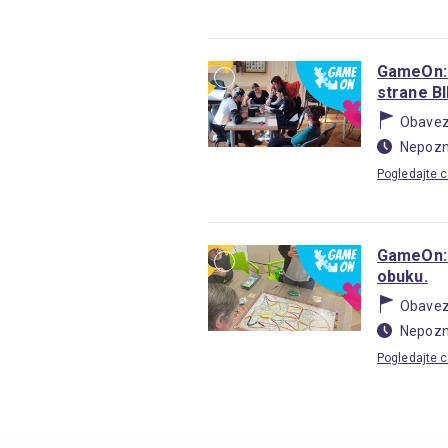
GameOn: 
strane B
Obave
Nepozn
Pogledajte c
GameOn: 
obuku.
Obave
Nepozn
Pogledajte c