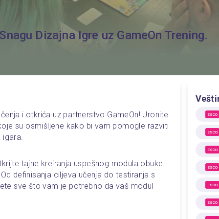
Snagu Dizajna Igre uz GameOn Trening.
Vešti
čenja i otkrića uz partnerstvo GameOn! Uronite 
ESCO
oje su osmišljene kako bi vam pomogle razviti 
ESCO
 igara.
ESCO
krijte tajne kreiranja uspešnog modula obuke 
ESCO
Od definisanja ciljeva učenja do testiranja s 
ićete sve što vam je potrebno da vaš modul 
ESCO
ESCO