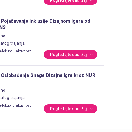
Pogledajte sadržaj
Pojačavanje Inkluzije Dizajnom Igara od
INS
zno
atog trajanja
elokupnu aktivnost
Pogledajte sadržaj
Oslobađanje Snage Dizajna Igra kroz NUR
zno
atog trajanja
elokupnu aktivnost
Pogledajte sadržaj