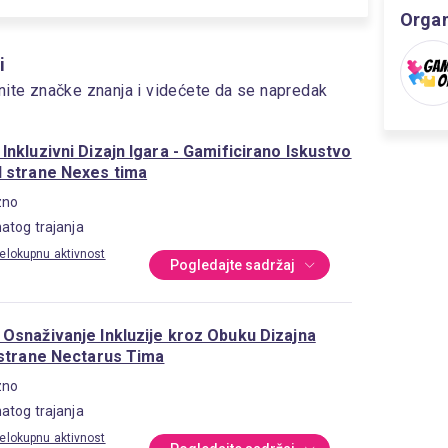
Organ
i
nite značke znanja i videćete da se napredak
nkluzivni Dizajn Igara - Gamificirano Iskustvo
 strane Nexes tima
zno
atog trajanja
elokupnu aktivnost
Pogledajte sadržaj
Osnaživanje Inkluzije kroz Obuku Dizajna
 strane Nectarus Tima
zno
atog trajanja
elokupnu aktivnost