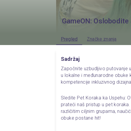
GameON: Oslobodite 
Pregled
Značke znanja
Sadržaj
Započnite uzbudljivo putovanje u
u lokalne i međunarodne obuke k
kompetencije inkluzivnog dizajna
Sledite Pet Koraka ka Uspehu: Ot
prateći naš pristup u pet koraka. 
različitim ciljnim grupama, nauč
obuke postane hit!