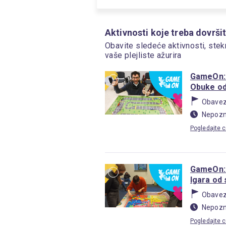
Aktivnosti koje treba dovršit
Obavite sledeće aktivnosti, stek
vaše plejliste ažurira
GameOn: I
Obuke od
Obave
Nepozn
Pogledajte c
GameOn: 
Igara od
Obave
Nepozn
Pogledajte c