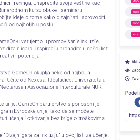
ESCO
nici Treninga: Unapredite svoje veštine kao 
đunarodnom kursu obuke i seminaru 
ESCO
obijte ideje o tome kako dizajnirati i sprovoditi 
ći od najboljih u poslu.
ESCO
ESCO
ameOn-u verujemo u promovisanje inkluzije, 
z dizajn igara. Inspiraciju pronađite u našoj listi 
kreativni potencijal.
Akti
Zapo
erstvo GameOn okuplja neke od najboljih i 
Zavr
gara. Učite od Nexesa, Idealúdice, Univerziteta u 
Nectarusa i Associazione Interculturale NUR.
Podeli
ke unije: GameOn partnerstvo s ponosom je 
gram Evropske unije, tako da se možete 
turi učenja i otkrivanja bez brige o troškovima.
"Dizajn igara za Inkluziju" u ovoj listi za učenje.