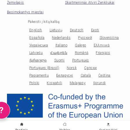
Žemėlapis
Skaitmeniniai Atviri Ženkliukai
Besimokantys miestai
Pakeisti į kitą kalbą
:
English
Lietuvių
Deutsch
Eesti
Española
Nederlands
Русский
Slovenščina
Українська
Italiano
Galego
Ελληνικά
Latviešu
Հայերեն
Română
Français
ქართული
Suomi
Portugues
Portugues (Brasil)
Norsk
Српски
Papiamentu
Беларускі
Català
Čeština
Polski
Kiswahili
Malagasy
Ikirundi
?