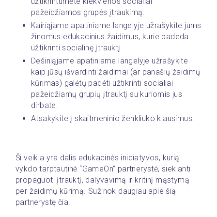
užtikrintumėte kiekvienos socialiai 
pažeidžiamos grupės įtraukimą.
Kairiąjame apatiniame langelyje užrašykite jums 
žinomus edukacinius žaidimus, kurie padeda 
užtikrinti socialinę įtrauktį 
Dešiniąjame apatiniame langelyje užrašykite 
kaip jūsų išvardinti žaidimai (ar panašių žaidimų 
kūrimas) galėtų padėti užtikrinti socialiai 
pažeidžiamų grupių įtrauktį su kuriomis jus 
dirbate.
Atsakykite į skaitmeninio ženkliuko klausimus.
Ši veikla yra dalis edukacinės iniciatyvos, kurią 
vykdo tarptautinė “GameOn” partnerystė, siekianti 
propaguoti įtrauktį, dalyvavimą ir kritinį mąstymą 
per žaidimų kūrimą. Sužinok daugiau apie šią 
partnerystę čia.