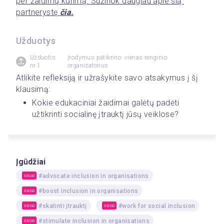
per žaidimų kūrimą. Sužinok daugiau apie šią 
partnerystę 
čia.
Užduotys
Užduotis
Įrodymus patikrino: vienas renginio
nr.1
organizatorius
Atlikite refleksiją ir užrašykite savo atsakymus į šį 
klausimą:
Kokie edukaciniai žaidimai galėtų padėti 
užtikrinti socialinę įtrauktį jūsų veiklose?
Įgūdžiai
#advocate inclusion in organisations
ESCO
#boost inclusion in organisations
ESCO
#skatinti įtrauktį
#work for social inclusion
ESCO
ESCO
#stimulate inclusion in organisations
ESCO