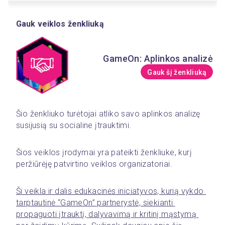
Gauk veiklos ženkliuką
GameOn: Aplinkos analizė
Gauk šį ženkliuką
Šio ženkliuko turėtojai atliko savo aplinkos analizę 
susijusią su socialine įtrauktimi.
Šios veiklos įrodymai yra pateikti ženkliuke, kurį 
peržiūrėję patvirtino veiklos organizatoriai.
Ši veikla ir dalis edukacinės iniciatyvos, kurią vykdo 
tarptautinė “GameOn” partnerystė, siekianti 
propaguoti įtrauktį, dalyvavimą ir kritinį mąstymą 