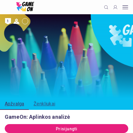
1
Apžvalga
Ženkliukai
GameOn: Aplinkos analizė
Prisijungti