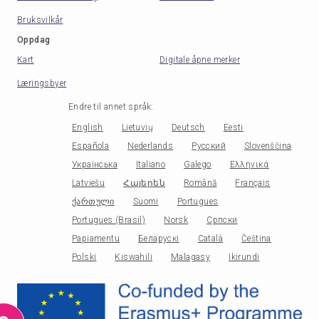
Bruksvilkår
Oppdag
Kart
Digitale åpne merker
Læringsbyer
Endre til annet språk
:
English
Lietuvių
Deutsch
Eesti
Española
Nederlands
Русский
Slovenščina
Українська
Italiano
Galego
Ελληνικά
Latviešu
Հայերեն
Română
Français
ქართული
Suomi
Portugues
Portugues (Brasil)
Norsk
Српски
Papiamentu
Беларускі
Català
Čeština
Polski
Kiswahili
Malagasy
Ikirundi