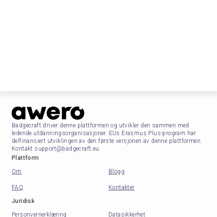
Badgecraft driver denne plattformen og utvikler den sammen med
ledende utdanningsorganisasjoner. EUs Erasmus Plus-program har
delfinansiert utviklingen av den første versjonen av denne plattformen.
Kontakt support@badgecraft.eu.
Plattform
Om
Blogg
FAQ
Kontakter
Juridisk
Personvernerklæring
Datasikkerhet