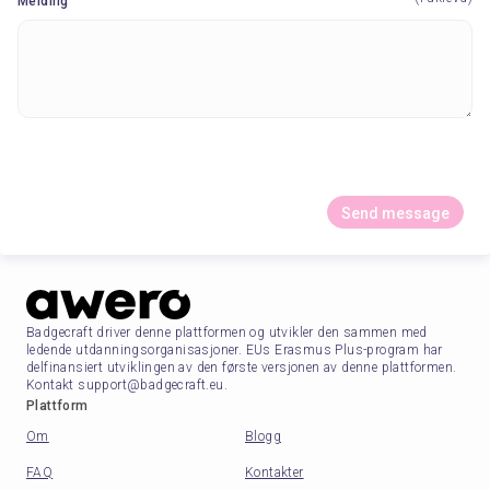
Melding
Send message
Badgecraft driver denne plattformen og utvikler den sammen med
ledende utdanningsorganisasjoner. EUs Erasmus Plus-program har
delfinansiert utviklingen av den første versjonen av denne plattformen.
Kontakt support@badgecraft.eu.
Plattform
Om
Blogg
FAQ
Kontakter