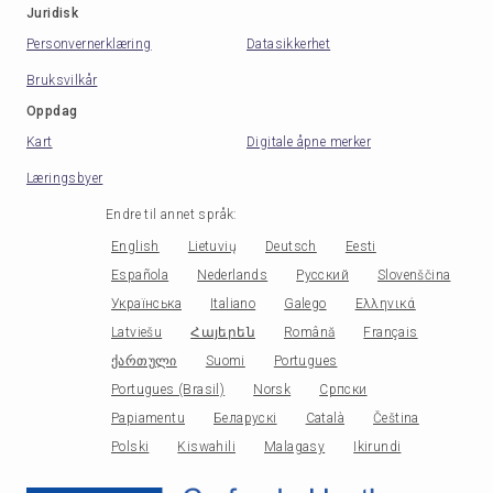
Juridisk
Personvernerklæring
Datasikkerhet
Bruksvilkår
Oppdag
Kart
Digitale åpne merker
Læringsbyer
Endre til annet språk
:
English
Lietuvių
Deutsch
Eesti
Española
Nederlands
Русский
Slovenščina
Українська
Italiano
Galego
Ελληνικά
Latviešu
Հայերեն
Română
Français
ქართული
Suomi
Portugues
Portugues (Brasil)
Norsk
Српски
Papiamentu
Беларускі
Català
Čeština
Polski
Kiswahili
Malagasy
Ikirundi