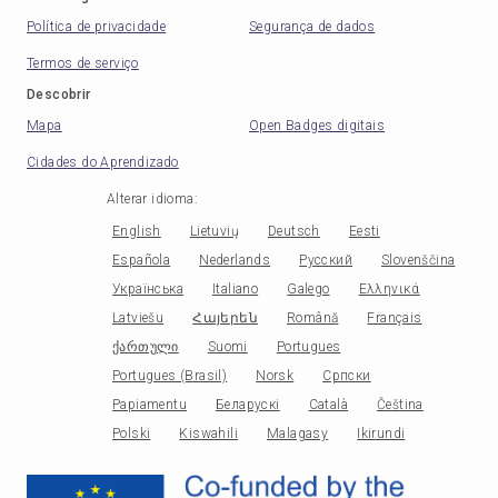
Política de privacidade
Segurança de dados
Termos de serviço
Descobrir
Mapa
Open Badges digitais
Cidades do Aprendizado
Alterar idioma
:
English
Lietuvių
Deutsch
Eesti
Española
Nederlands
Русский
Slovenščina
Українська
Italiano
Galego
Ελληνικά
Latviešu
Հայերեն
Română
Français
ქართული
Suomi
Portugues
Portugues (Brasil)
Norsk
Српски
Papiamentu
Беларускі
Català
Čeština
Polski
Kiswahili
Malagasy
Ikirundi