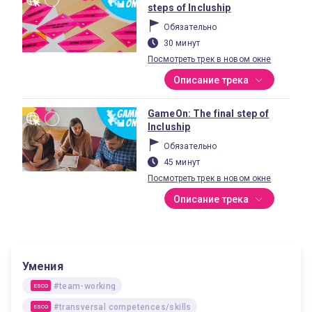
steps of Incluship
Обязательно
30 минут
Посмотреть трек в новом окне
Описание трека
GameOn: The final step of
Incluship
Обязательно
45 минут
Посмотреть трек в новом окне
Описание трека
Умения
#team-working
ESCO
#transversal competences/skills
ESCO