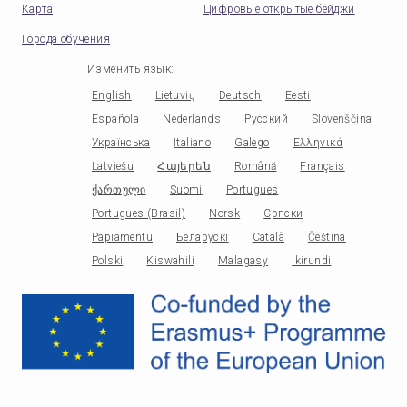
Карта
Цифровые открытые бейджи
Города обучения
Изменить язык
:
English
Lietuvių
Deutsch
Eesti
Española
Nederlands
Русский
Slovenščina
Українська
Italiano
Galego
Ελληνικά
Latviešu
Հայերեն
Română
Français
ქართული
Suomi
Portugues
Portugues (Brasil)
Norsk
Српски
Papiamentu
Беларускі
Català
Čeština
Polski
Kiswahili
Malagasy
Ikirundi